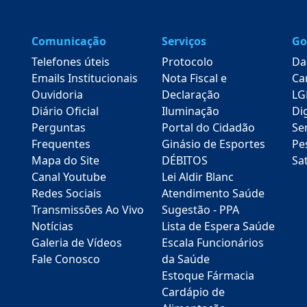
Comunicação
Serviços
Go
Telefones úteis
Protocolo
Da
Emails Institucionais
Nota Fiscal e
Ca
Ouvidoria
Declaração
LG
Diário Oficial
Iluminação
Dig
Perguntas
Portal do Cidadão
Se
Frequentes
Ginásio de Esportes
Pe
Mapa do Site
DÉBITOS
Sa
Canal Youtube
Lei Aldir Blanc
Redes Sociais
Atendimento Saúde
Transmissões Ao Vivo
Sugestão - PPA
Notícias
Lista de Espera Saúde
Galeria de Vídeos
Escala Funcionários
Fale Conosco
da Saúde
Estoque Fármacia
Cardápio de