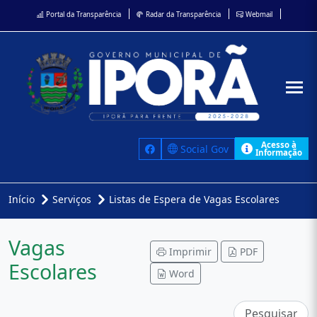
Portal da Transparência
Radar da Transparência
Webmail
Acesso à
Social Gov
Informação
Início
Serviços
Listas de Espera de Vagas Escolares
Vagas
Imprimir
PDF
Escolares
Word