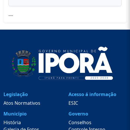
....
Legislação
Acesso á informação
Atos Normativos
ESIC
Município
Governo
História
Conselhos
Galeria de Fotos
Controle Interno