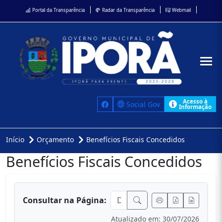
Portal da Transparência
Radar da Transparência
Webmail
Acesso à
Social Gov
Informação
Início
Orçamento
Benefícios Fiscais Concedidos
Benefícios Fiscais Concedidos
conteúdo principal
Consultar na Página:
Atualizado em: 30/07/2026