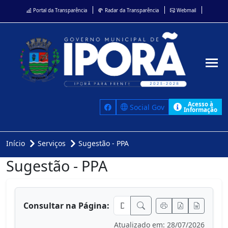
Portal da Transparência
Radar da Transparência
Webmail
Acesso à
Social Gov
Informação
Início
Serviços
Sugestão - PPA
Sugestão - PPA
conteúdo principal
Consultar na Página:
Atualizado em: 28/07/2026