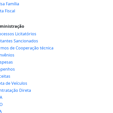
lsa Família
ta Fiscal
ministração
ocessos Licitatórios
citantes Sancionados
rmos de Cooperação técnica
nvênios
spesas
penhos
ceitas
ota de Veículos
ntratação Direta
A
O
A