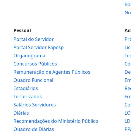
Bo
No
Pessoal
Ad
Portal do Servidor
Pr
Portal Servidor Fapesp
Li
Organograma
Te
Concursos Públicos
Co
Remuneração de Agentes Públicos
De
Quadro Funcional
Em
Estagiários
Re
Tercerizados
Fr
Salários Servidores
Co
Diárias
LO
Recomendações do Ministério Público
LD
Quadro de Diárias
PP