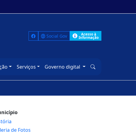
Acesso à
Social Gov
Informação
ção
Serviços
Governo digital
nicípio
stória
leria de Fotos