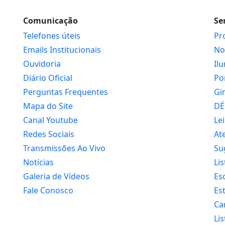
Comunicação
Se
Telefones úteis
Pr
Emails Institucionais
No
Ouvidoria
Il
Diário Oficial
Po
Perguntas Frequentes
Gi
Mapa do Site
DÉ
Canal Youtube
Lei
Redes Sociais
At
Transmissões Ao Vivo
Su
Notícias
Li
Galeria de Vídeos
Es
Fale Conosco
Es
Ca
Li