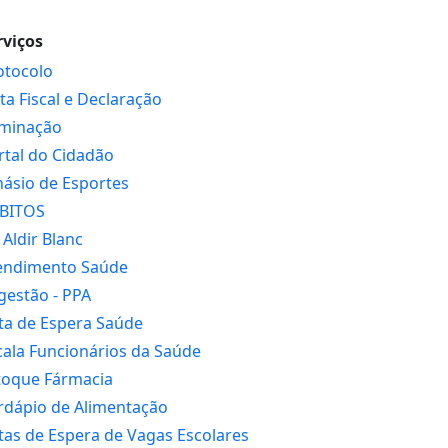
rviços
otocolo
ta Fiscal e Declaração
uminação
rtal do Cidadão
násio de Esportes
BITOS
 Aldir Blanc
endimento Saúde
gestão - PPA
sta de Espera Saúde
cala Funcionários da Saúde
toque Fármacia
rdápio de Alimentação
stas de Espera de Vagas Escolares