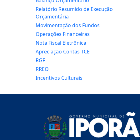
Balanço Orçamentário
Relatório Resumido de Execução
Orçamentária
Movimentação dos Fundos
Operações Financeiras
Nota Fiscal Eletrônica
Apreciação Contas TCE
RGF
RREO
Incentivos Culturais