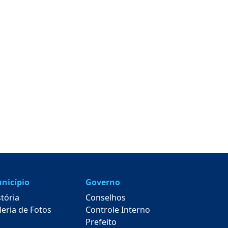
nicípio
Governo
stória
Conselhos
leria de Fotos
Controle Interno
Prefeito