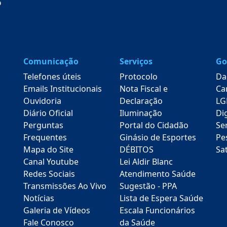
Comunicação
Serviços
Go
Telefones úteis
Protocolo
Da
Emails Institucionais
Nota Fiscal e
Ca
Ouvidoria
Declaração
LG
Diário Oficial
Iluminação
Dig
Perguntas
Portal do Cidadão
Se
Frequentes
Ginásio de Esportes
Pe
Mapa do Site
DÉBITOS
Sa
Canal Youtube
Lei Aldir Blanc
Redes Sociais
Atendimento Saúde
Transmissões Ao Vivo
Sugestão - PPA
Notícias
Lista de Espera Saúde
Galeria de Vídeos
Escala Funcionários
Fale Conosco
da Saúde