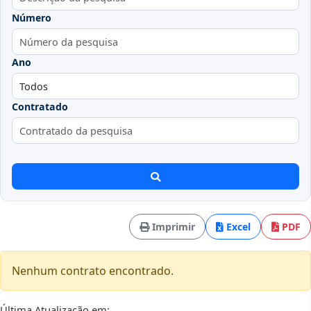
Número
Ano
Contratado
Imprimir
Excel
PDF
Nenhum contrato encontrado.
Última Atualização em: