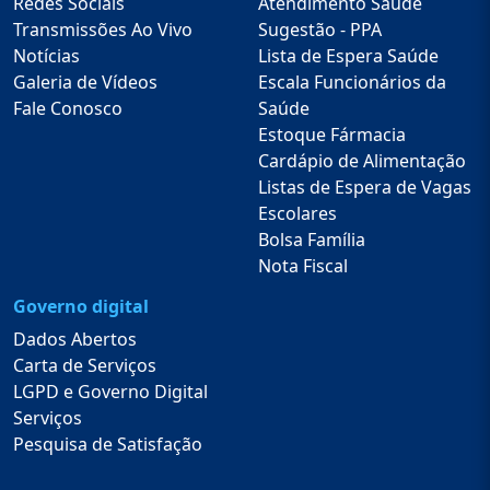
Redes Sociais
Atendimento Saúde
Publicação no Diário
Declaração
1
1
Data: 26/08/2025
Data: 26/08/2025
Data: 26/08/2025
Data: 26/08/2025
Transmissões Ao Vivo
Sugestão - PPA
BAIXAR
BAIXAR
BAIXAR
BAIXAR
Publicação no Diário
Notícias
Lista de Espera Saúde
1
Data: 26/08/2025
Data: 26/08/2025
Galeria de Vídeos
Escala Funcionários da
BAIXAR
BAIXAR
Data: 26/08/2025
Fale Conosco
Saúde
BAIXAR
Estoque Fármacia
Cardápio de Alimentação
Listas de Espera de Vagas
Escolares
Bolsa Família
Nota Fiscal
Governo digital
Dados Abertos
Carta de Serviços
LGPD e Governo Digital
Serviços
Pesquisa de Satisfação