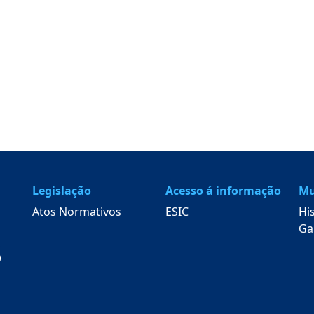
Legislação
Acesso á informação
Mu
Atos Normativos
ESIC
Hi
Ga