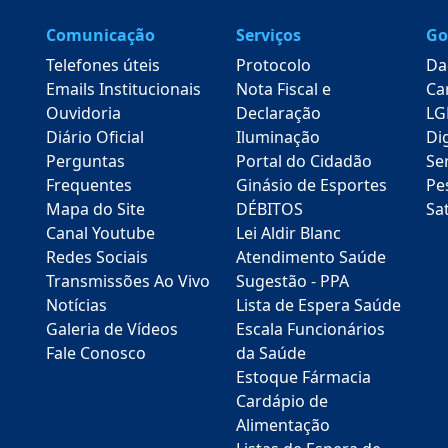
Comunicação
Serviços
Go
Telefones úteis
Protocolo
Da
Emails Institucionais
Nota Fiscal e
Ca
Ouvidoria
Declaração
LG
Diário Oficial
Iluminação
Dig
Perguntas
Portal do Cidadão
Se
Frequentes
Ginásio de Esportes
Pe
Mapa do Site
DÉBITOS
Sa
Canal Youtube
Lei Aldir Blanc
Redes Sociais
Atendimento Saúde
Transmissões Ao Vivo
Sugestão - PPA
Notícias
Lista de Espera Saúde
Galeria de Vídeos
Escala Funcionários
Fale Conosco
da Saúde
Estoque Fármacia
Cardápio de
Alimentação